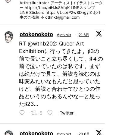
Artist/Illustrator アーティスト/イラストレータ
ー https://t.co/eiHJs8AfqK LINEスタンプ
LINE Stickers https://t.co/P2w8DngylZ お仕
事のご依頼 → otknkt@gmail.com
otokonokoto
@otknkt
·
21 6月
RT @wtnb202: Queer Art
Exhibitionに行ってきたよ。♯3の
前で長いこと立ち尽くして、♯４の
前で泣いていたのは私です。まず
は絵だけで見て、解説を読むのは
味変みたいなもんだと思っていた
けど、解説と合わせてひとつの作
品というのもあるんやなーと思っ
た♯23…
5
Twitter
otokonokoto
@otknkt
·
20 6月