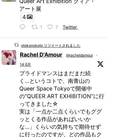
Queer Art Exhibition クィア・
アート展
4
1
7
Twitter
otokonokoto リツイートされました
Rachel D'Amour
@racheldamour
·
14 6月
プライドマンスはまだまだ続
く…というコトで、南青山の
Queer Space Tokyoで開催中
の“QUEER ART EXHIBITION”に行
ってきました☆
実は「一点か二点くらいでもググ
ッとくる作品があればいいか
な…」くらいの気持ちで期待せず
に行ったのですが、どの作品もク