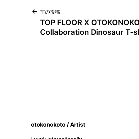
投
前の投稿
TOP FLOOR X OTOKONOK
稿
Collaboration Dinosaur T-s
ナ
ビ
ゲ
ー
シ
ョ
ン
otokonokoto / Artist