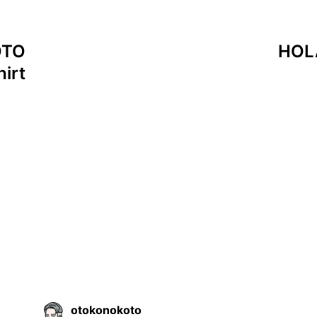
OTO
HOL
hirt
otokonokoto