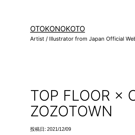
コ
ン
テ
OTOKONOKOTO
ン
ツ
Artist / Illustrator from Japan Official We
へ
ス
キ
ッ
プ
TOP FLOOR × O
ZOZOTOWN
投稿日:
2021/12/09