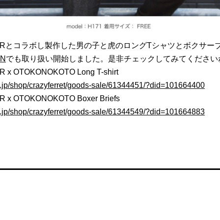
LOORとコラボし製作した男の子と虎のロングTシャツとボクサー
WN
でも取り扱い開始しました。是非チェックしてみてください
 x OTOKONOKOTO Long T-shirt
zo.jp/shop/crazyferret/goods-sale/61344451/?did=101664400
R x OTOKONOKOTO Boxer Briefs
zo.jp/shop/crazyferret/goods-sale/61344549/?did=101664883