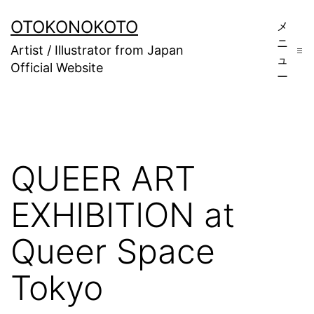
コ
OTOKONOKOTO
メ
ン
ニ
テ
Artist / Illustrator from Japan
ュ
ン
Official Website
ー
ツ
へ
ス
キ
ッ
QUEER ART
プ
EXHIBITION at
Queer Space
Tokyo