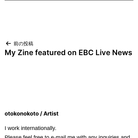
投
前の投稿
My Zine featured on EBC Live News
稿
ナ
ビ
ゲ
ー
シ
otokonokoto / Artist
ョ
I work internationally.
ン
Please feel free to e-mail me with any inquiries and